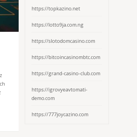
https://topkazino.net
https://lotto9ja.com.ng
https://slotodomcasino.com
https://bitcoincasinombtc.com
https://grand-casino-club.com
z
ych
https://igrovyeavtomati-
z
demo.com
https://777joycazino.com