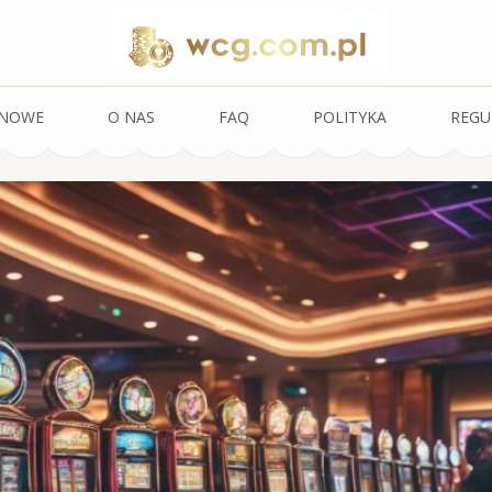
ing Games
YNOWE
O NAS
FAQ
POLITYKA
REGU