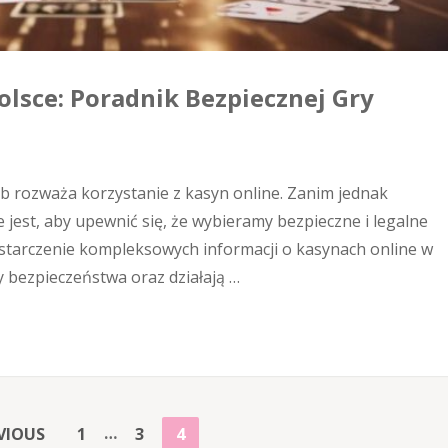
olsce: Poradnik Bezpiecznej Gry
ób rozważa korzystanie z kasyn online. Zanim jednak
jest, aby upewnić się, że wybieramy bezpieczne i legalne
starczenie kompleksowych informacji o kasynach online w
y bezpieczeństwa oraz działają …
…
PAGE
PAGE
PAGE
VIOUS
1
3
4