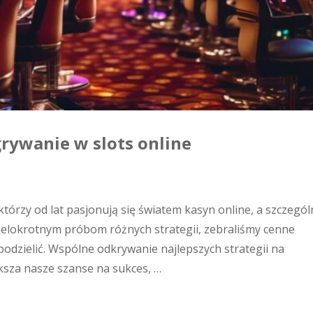
grywanie w slots online
którzy od lat pasjonują się światem kasyn online, a szczegól
ielokrotnym próbom różnych strategii, zebraliśmy cenne
odzielić. Wspólne odkrywanie najlepszych strategii na
ększa nasze szanse na sukces, …