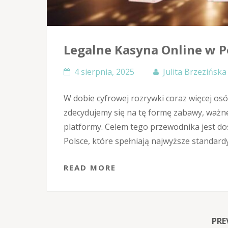
Legalne Kasyna Online w P
4 sierpnia, 2025
Julita Brzezińska
W dobie cyfrowej rozrywki coraz więcej os
zdecydujemy się na tę formę zabawy, ważne 
platformy. Celem tego przewodnika jest do
Polsce, które spełniają najwyższe standard
READ MORE
NAWIGACJA
PRE