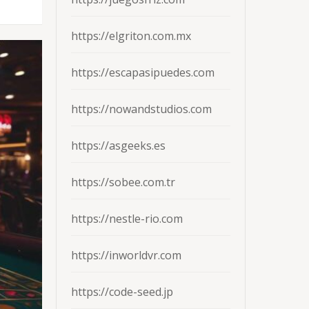
https://elgriton.com.mx
https://escapasipuedes.com
https://nowandstudios.com
https://asgeeks.es
https://sobee.com.tr
https://nestle-rio.com
https://inworldvr.com
https://code-seed.jp