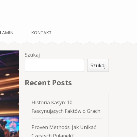
LAMIN
KONTAKT
Szukaj
Szukaj
Recent Posts
Historia Kasyn: 10
Fascynujących Faktów o Grach
Proven Methods: Jak Unikać
Częstych Pułapek?