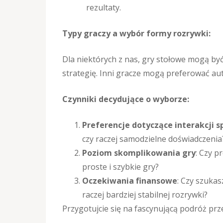
rezultaty.
Typy graczy a wybór formy rozrywki:
Dla niektórych z nas, gry stołowe mogą być
strategię. Inni gracze mogą preferować au
Czynniki decydujące o wyborze:
Preferencje dotyczące interakcji s
czy raczej samodzielne doświadczenia
Poziom skomplikowania gry
: Czy p
proste i szybkie gry?
Oczekiwania finansowe
: Czy szukas
raczej bardziej stabilnej rozrywki?
Przygotujcie się na fascynującą podróż prz