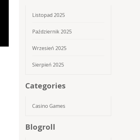
Listopad 2025
Październik 2025
Wrzesień 2025
Sierpień 2025
Categories
Casino Games
Blogroll