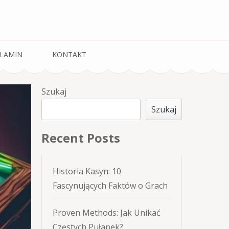
LAMIN
KONTAKT
Szukaj
Szukaj
Recent Posts
Historia Kasyn: 10
Fascynujących Faktów o Grach
Proven Methods: Jak Unikać
Częstych Pułapek?