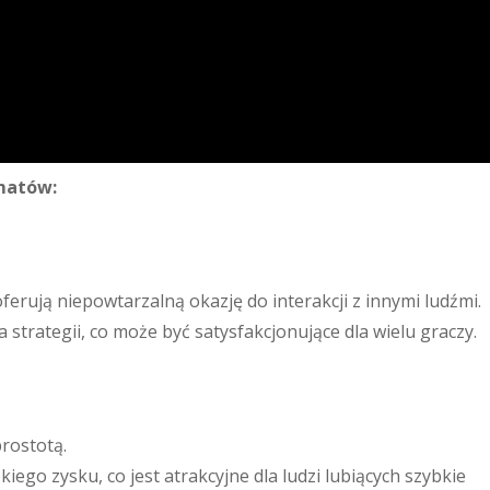
omatów:
oferują niepowtarzalną okazję do interakcji z innymi ludźmi.
a strategii, co może być satysfakcjonujące dla wielu graczy.
prostotą.
kiego zysku, co jest atrakcyjne dla ludzi lubiących szybkie