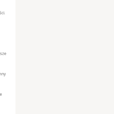
ci.
wsze
nny
że